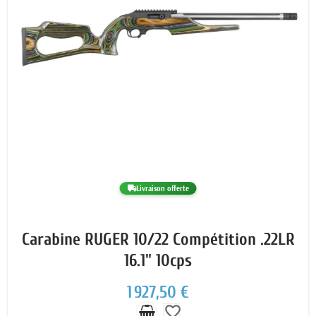
Livraison offerte
Carabine RUGER 10/22 Compétition .22LR
16.1" 10cps
1 927,50 €
favorite_border