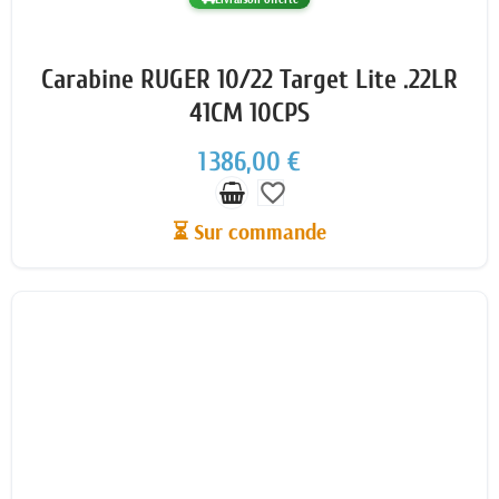
Carabine RUGER 10/22 Target Lite .22LR
41CM 10CPS
1 386,00 €
favorite_border
⏳ Sur commande