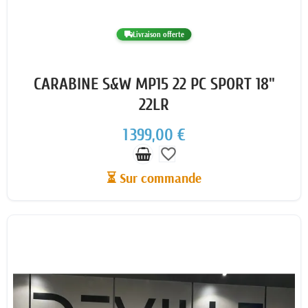
Livraison offerte
CARABINE S&W MP15 22 PC SPORT 18"
22LR
1 399,00 €
favorite_border
⏳ Sur commande