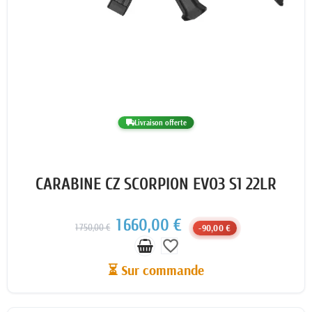
Livraison offerte
CARABINE CZ SCORPION EVO3 S1 22LR
1 660,00 €
1 750,00 €
-90,00 €
favorite_border
⏳ Sur commande