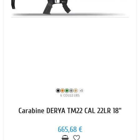
+1
6 COULEURS
Carabine DERYA TM22 CAL 22LR 18"
665,68 €
favorite_border