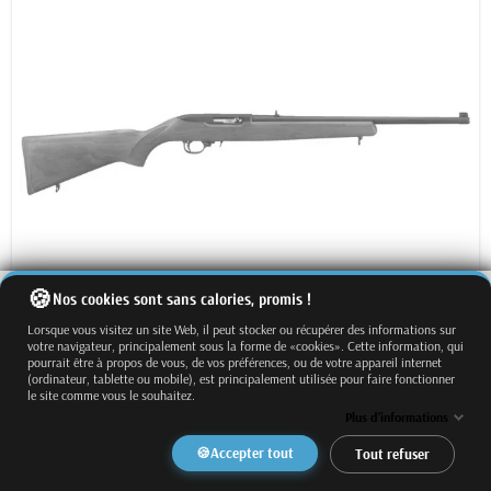
Nos cookies sont sans calories, promis !
Lorsque vous visitez un site Web, il peut stocker ou récupérer des informations sur
votre navigateur, principalement sous la forme de «cookies». Cette information, qui
STOCK ÉPUISÉ
pourrait être à propos de vous, de vos préférences, ou de votre appareil internet
(ordinateur, tablette ou mobile), est principalement utilisée pour faire fonctionner
le site comme vous le souhaitez.
Plus d'informations
Accepter tout
Tout refuser
Carabine RUGER 10/22 Sporter 22LR 18.5"