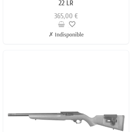
22 LR
365,00 €
favorite_border
✗ Indisponible