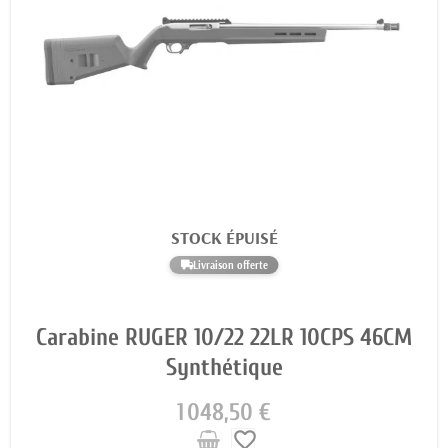
STOCK ÉPUISÉ
Livraison offerte
Carabine RUGER 10/22 22LR 10CPS 46CM
Synthétique
1 048,50 €
favorite_border