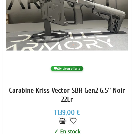
Livraison offerte
Carabine Kriss Vector SBR Gen2 6.5'' Noir
22Lr
1 139,00 €
favorite_border
✓ En stock