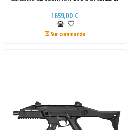
1 659,00 €
favorite_border
⏳ Sur commande