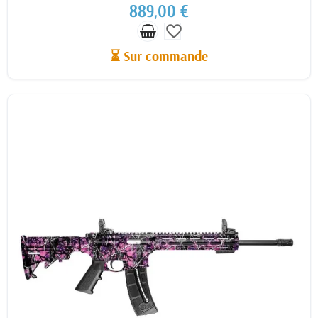
889,00 €
favorite_border
⏳ Sur commande