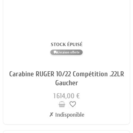
STOCK ÉPUISÉ
Livraison offerte
Carabine RUGER 10/22 Compétition .22LR
Gaucher
1 614,00 €
favorite_border
✗ Indisponible