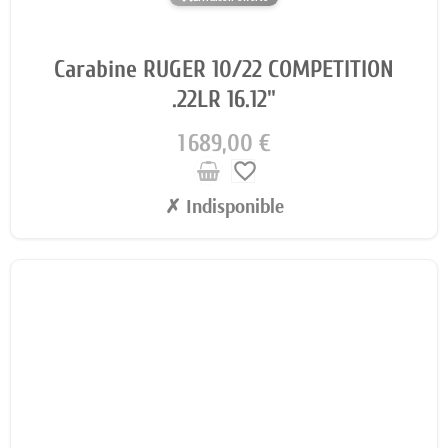
Carabine RUGER 10/22 COMPETITION
.22LR 16.12"
1 689,00 €
favorite_border
✗ Indisponible