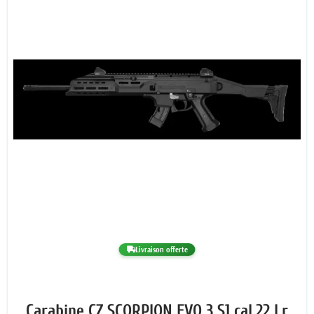
Livraison offerte
Carabine CZ SCORPION EVO 3 S1 cal.22 Lr