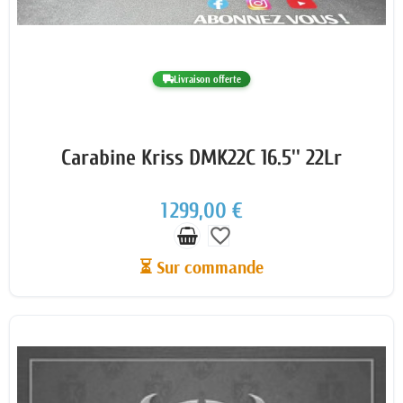
Livraison offerte
Carabine Kriss DMK22C 16.5'' 22Lr
1 299,00 €
favorite_border
⏳ Sur commande