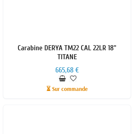
Carabine DERYA TM22 CAL 22LR 18"
TITANE
665,68 €
favorite_border
⏳ Sur commande